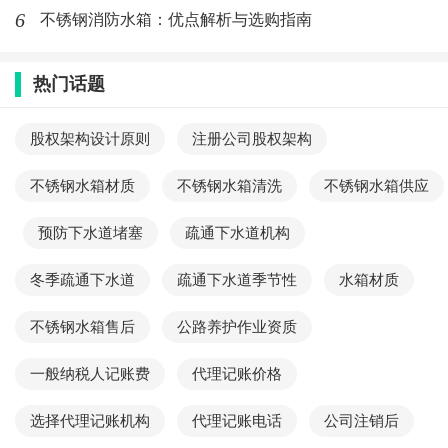
二级可以承接高度100米以下的钢结构项目。
6
不锈钢消防水箱：优点解析与选购指南
热门话题
标签：
钢结构一级资质
钢结构贰级资质
股权架构设计原则
注册公司股权架构
最新文章
不锈钢水箱材质
不锈钢水箱清洗
不锈钢水箱供应
西安不锈钢水箱厂家,西安不锈钢水箱的
清洗频率和水箱的材质有关
预防下水道堵塞
疏通下水道机构
(656)人喜欢
2026-05-08
冬季疏通下水道
疏通下水道季节性
水箱材质
西安不锈钢水箱供应,西安清洗不锈钢水
不锈钢水箱售后
公路养护作业资质
箱的费用大概是多少？
(844)人喜欢
2026-05-08
一般纳税人记账费
代理记账价格
西安不锈钢水箱供应商,西安不锈钢水箱
选择代理记账机构
代理记账电话
公司注销后
的清洗周期一般是多久？