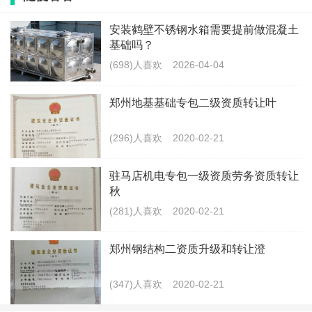
安装鹤壁不锈钢水箱需要提前做混凝土
基础吗？
带有钢结构施工资质的公司股权转让：
(698)人喜欢
2026-04-04
1、开封：房建三级、钢结构三级、地基基础三级、装修
郑州地基基础专包二级资质转让叶
装饰二级、幕墙二级、劳务，有安许证，包变更，可迁
(296)人喜欢
2020-02-21
出。
驻马店机电专包一级资质劳务资质转让
2、开封：房建三级、钢结构三级、环保三级、装修二
秋
级、防水二级，模板脚手架，有安许证。
(281)人喜欢
2020-02-21
3、郑州：钢结构一级，包变更。
郑州钢结构二资质升级和转让澄
4、新乡：机电二级、钢结构二级、房建三级、市政三
(347)人喜欢
2020-02-21
级，有安许。