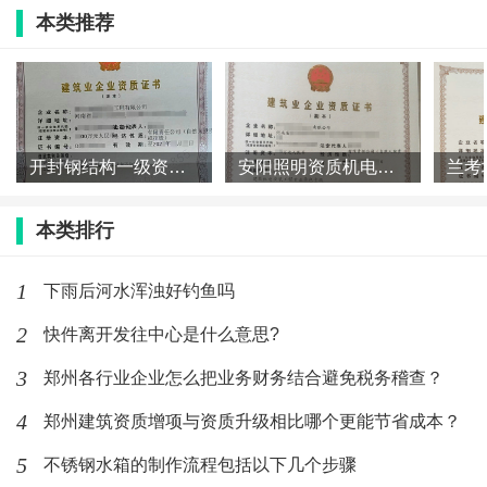
本类推荐
5、林州：房建二级、市政二级、钢结构二级、装修一
级、防水一级、劳务、模板、结构补强，有安许证。
开封钢结构一级资质转让开封钢结构贰级资质转让澄
​安阳照明资质机电专包一级资质转让股权叶
建筑施工公司股权转让，名下有两项专包施工资质“钢结‌‌
本类排行
构工程专业承包叁级、地基基础工程专业承包叁级”等，
施工用的“安全生产许可证”也已经办好了，现在公司股
1
下雨后河水浑浊好钓鱼吗
权整体转让，可快速过户变更，现股东们都在本地，可
2
快件离开发往中心是什么意思?
随时配合。,钢结构二级资质，处于中间的位置，下面还
3
郑州各行业企业怎么把业务财务结合避免税务稽查？
有钢结构三级资质，上面还有钢结构一级资质，在接施
4
郑州建筑资质增项与资质升级相比哪个更能节省成本？
工项目时，一般是和房建二级资质配套的比较多一些，
5
房建二资质可以承接高度100米以下的楼房项目，钢结构
不锈钢水箱的制作流程包括以下几个步骤