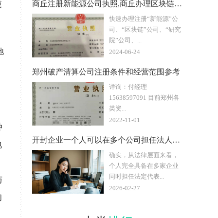
模
商丘注册新能源公司执照,商丘办理区块链公司注册
快速办理注册“新能源”公
司、“区块链”公司、“研究
院”公司、...
地
2024-06-24
郑州破产清算公司注册条件和经营范围参考
详询：付经理
15638597091 目前郑州各
类资...
2022-11-01
种
开封企业一个人可以在多个公司担任法人吗,开封工商代办咨询
地
确实，从法律层面来看，
个人完全具备在多家企业
同时担任法定代表...
与
2026-02-27
的