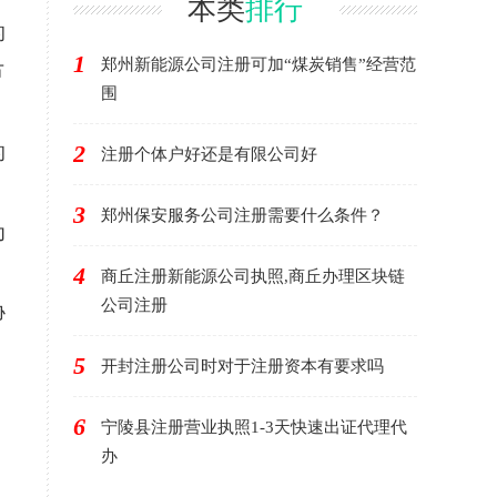
本类
排行
的
1
郑州新能源公司注册可加“煤炭销售”经营范
节
围
2
的
注册个体户好还是有限公司好
3
郑州保安服务公司注册需要什么条件？
为
4
商丘注册新能源公司执照,商丘办理区块链
公司注册
协
5
开封注册公司时对于注册资本有要求吗
6
宁陵县注册营业执照1-3天快速出证代理代
办